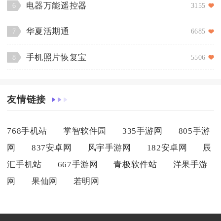
电器万能遥控器
3155
6
华夏活期通
6685
7
手机照片恢复宝
5506
8
友情链接
768手机站
掌智软件园
335手游网
805手游
网
837安卓网
风宇手游网
182安卓网
辰
汇手机站
667手游网
青极软件站
洋果手游
网
果仙网
若明网