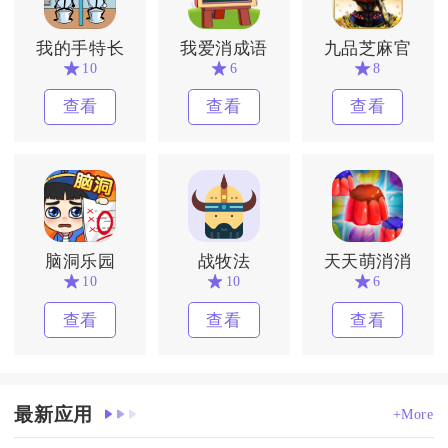
我的手特长
我爱消成语
九品芝麻官
10
6
8
查看
查看
查看
脑洞乐园
战牧法
天天萌消消
10
10
6
查看
查看
查看
最新应用
+More