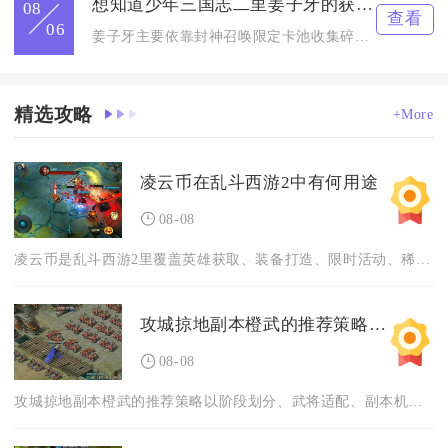
想知道少年三国志二里姜子牙的获取方式
08
查看
06
姜子牙主要依靠封神召唤限定卡池收集碎片合成，搭配将魂商店刷新...
精选攻略
+More
凌云币在乱斗西游2中有何用途
08-08
凌云币是乱斗西游2里覆盖英雄获取、装备打造、限时活动、稀有外...
攻城掠地副本橙武的推荐策略是什么
08-08
攻城掠地副本橙武的推荐策略以阶段划分、武将适配、副本机制匹配...